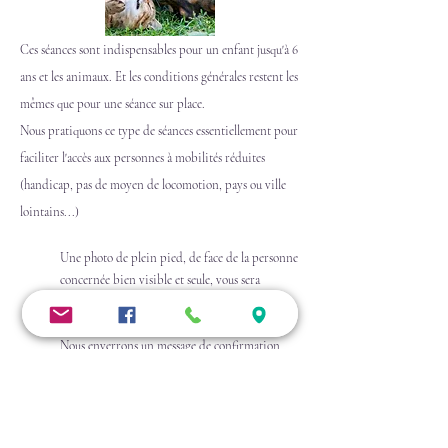
Ces séances sont indispensables pour un enfant jusqu'à 6
ans et les
animaux. Et l
es conditions générales restent les
mêmes que pour une séance sur place.
Nous pratiquons ce type de séances essentiellement pour
faciliter l'accès aux personnes à mobilités réduites
(handicap, pas de moyen de locomotion, pays ou ville
lointains...)
Une photo de plein pied, de face de la personne
concernée bien visible et seule, vous sera
demandée lors de votre prise de rdv.
Le paiement se fera par virement bancaire.
Nous enverrons un message de confirmation
avec les documents nécessaires une fois votre
réservation effectuée.
A l'heure du rendez-vous, nous placerons la photo sous la